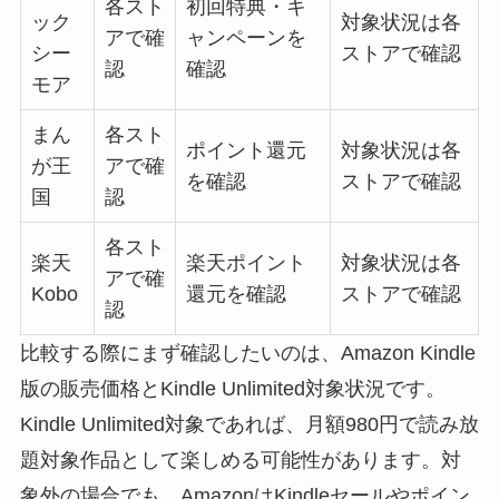
各スト
初回特典・キ
ック
対象状況は各
アで確
ャンペーンを
シー
ストアで確認
認
確認
モア
まん
各スト
ポイント還元
対象状況は各
が王
アで確
を確認
ストアで確認
国
認
各スト
楽天
楽天ポイント
対象状況は各
アで確
Kobo
還元を確認
ストアで確認
認
比較する際にまず確認したいのは、Amazon Kindle
版の販売価格とKindle Unlimited対象状況です。
Kindle Unlimited対象であれば、月額980円で読み放
題対象作品として楽しめる可能性があります。対
象外の場合でも、AmazonはKindleセールやポイン