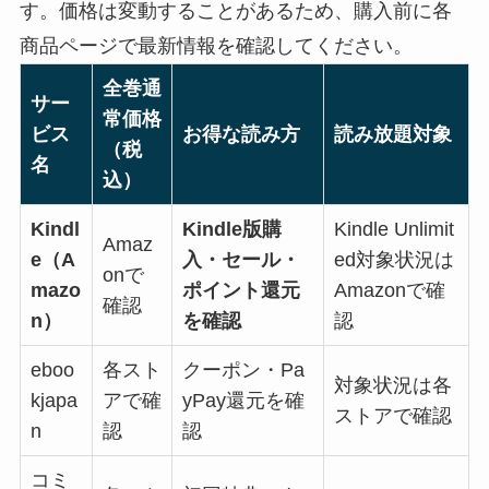
す。価格は変動することがあるため、購入前に各
商品ページで最新情報を確認してください。
全巻通
サー
常価格
ビス
お得な読み方
読み放題対象
（税
名
込）
Kindl
Kindle版購
Kindle Unlimit
Amaz
e（A
入・セール・
ed対象状況は
onで
mazo
ポイント還元
Amazonで確
確認
n）
を確認
認
eboo
各スト
クーポン・Pa
対象状況は各
kjapa
アで確
yPay還元を確
ストアで確認
n
認
認
コミ