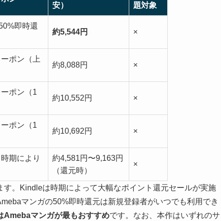
安）
題対象
50%即時還
約5,544円
×
クーポン（上
約8,088円
×
クーポン（1
約10,552円
×
クーポン（1
約10,692円
×
（時期により
約4,581円〜9,163円
×
（還元時）
す。Kindleは時期によって大幅なポイント還元セールが実施
mebaマンガの50%即時還元は新規登録者がいつでも利用でき
Amebaマンガが最もおすすめ
です。なお、本作はいずれのサ