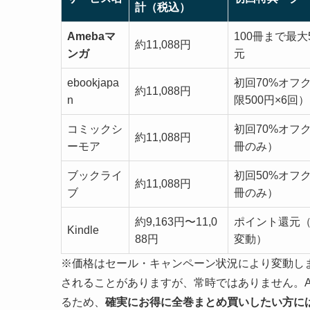
計（税込）
Amebaマ
100冊まで最大
約11,088円
ンガ
元
ebookjapa
初回70%オフ
約11,088円
n
限500円×6回）
コミックシ
初回70%オフ
約11,088円
ーモア
冊のみ）
ブックライ
初回50%オフ
約11,088円
ブ
冊のみ）
約9,163円〜11,0
ポイント還元
Kindle
88円
変動）
※価格はセール・キャンペーン状況により変動しま
されることがありますが、常時ではありません。A
るため、
確実にお得に全巻まとめ買いしたい方には