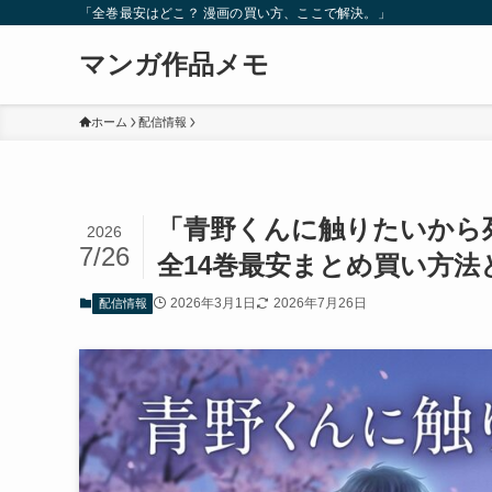
「全巻最安はどこ？ 漫画の買い方、ここで解決。」
マンガ作品メモ
ホーム
配信情報
「青野くんに触りたいから死
2026
7/26
全14巻最安まとめ買い方法
2026年3月1日
2026年7月26日
配信情報