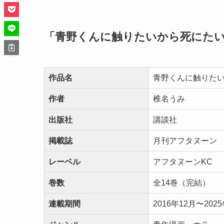
「青野くんに触りたいから死にた
作品名
青野くんに触りた
作者
椎名うみ
出版社
講談社
掲載誌
月刊アフタヌーン
レーベル
アフタヌーンKC
巻数
全14巻（完結）
連載期間
2016年12月〜202