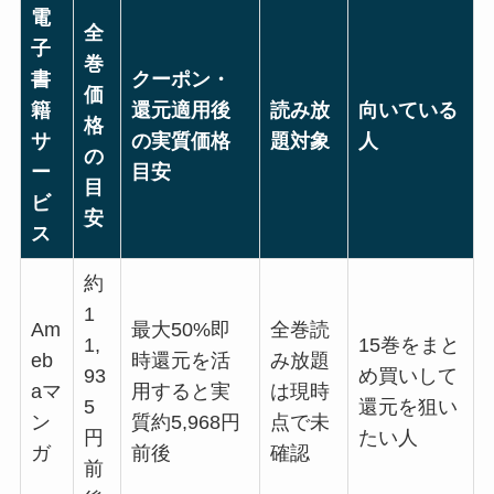
電
全
子
巻
書
クーポン・
価
籍
還元適用後
読み放
向いている
格
サ
の実質価格
題対象
人
の
ー
目安
目
ビ
安
ス
約
1
Am
最大50%即
全巻読
1,
15巻をまと
eb
時還元を活
み放題
93
め買いして
aマ
用すると実
は現時
5
還元を狙い
ン
質約5,968円
点で未
円
たい人
ガ
前後
確認
前