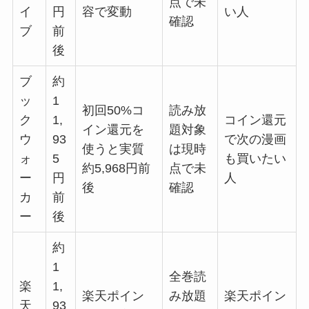
点で未
イ
円
容で変動
い人
確認
ブ
前
後
ブ
約
ッ
1
初回50%コ
読み放
ク
1,
コイン還元
イン還元を
題対象
ウ
93
で次の漫画
使うと実質
は現時
ォ
5
も買いたい
約5,968円前
点で未
ー
円
人
後
確認
カ
前
ー
後
約
1
全巻読
楽
1,
楽天ポイン
み放題
楽天ポイン
天
93