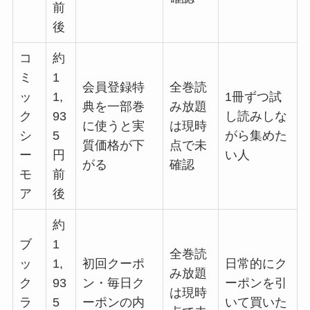
前
後
コ
約
ミ
1
会員登録特
全巻読
ッ
1,
1冊ずつ試
典を一部巻
み放題
ク
93
し読みしな
に使うと実
は現時
シ
5
がら集めた
質価格が下
点で未
ー
円
い人
がる
確認
モ
前
ア
後
約
ブ
1
全巻読
ッ
1,
初回クーポ
日常的にク
み放題
ク
93
ン・毎日ク
ーポンを引
は現時
ラ
5
ーポンの内
いて買いた