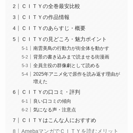
ＣＩＴＹの全巻最安比較
ＣＩＴＹの作品情報
ＣＩＴＹのあらすじ・概要
ＣＩＴＹの見どころ・魅力ポイント
南雲美鳥の行動力が街全体を動かす
背景の書き込みまで読ませる街漫画
全員主役の群像劇として読める
2025年アニメ化で原作を読み返す理由が
増えた
ＣＩＴＹの口コミ・評判
良い口コミの傾向
気になる声・注意点
ＣＩＴＹはこんな人におすすめ
AmebaマンガでＣＩＴＹを読むメリット