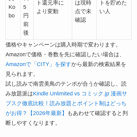
ト還元率に
は現時
トを貯めた
Ko
5
より変動
点で未
い人
bo
円
確認
前
後
価格やキャンペーンは購入時期で変わります。
Amazonで価格・巻数を先に確認したい場合は、
Amazonで「CITY」を探す
から最新の検索結果を
見られます。
試し読みで南雲美鳥のテンポが合うか確認し、読
み放題派は
Kindle Unlimited vs コミック.jp 漫画サ
ブスク徹底比較！読み放題とポイント制はどっち
がお得？【2026年最新】
もあわせて確認すると判
断しやすくなります。