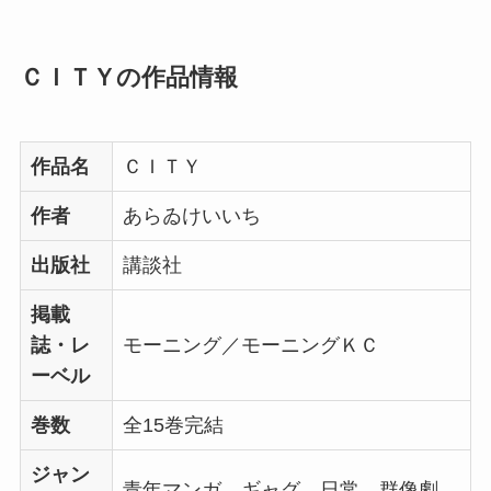
ＣＩＴＹの作品情報
作品名
ＣＩＴＹ
作者
あらゐけいいち
出版社
講談社
掲載
誌・レ
モーニング／モーニングＫＣ
ーベル
巻数
全15巻完結
ジャン
青年マンガ、ギャグ、日常、群像劇