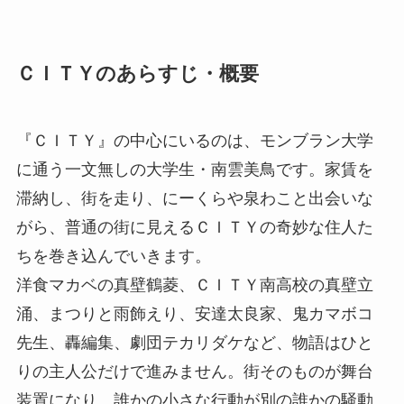
ＣＩＴＹのあらすじ・概要
『ＣＩＴＹ』の中心にいるのは、モンブラン大学
に通う一文無しの大学生・南雲美鳥です。家賃を
滞納し、街を走り、にーくらや泉わこと出会いな
がら、普通の街に見えるＣＩＴＹの奇妙な住人た
ちを巻き込んでいきます。
洋食マカベの真壁鶴菱、ＣＩＴＹ南高校の真壁立
涌、まつりと雨飾えり、安達太良家、鬼カマボコ
先生、轟編集、劇団テカリダケなど、物語はひと
りの主人公だけで進みません。街そのものが舞台
装置になり、誰かの小さな行動が別の誰かの騒動