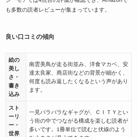
も多数の読者レビューが集まっています。
良い口コミの傾向
絵の
南雲美鳥が走る街並み、洋食マカベ、安
美し
達太良家、商店街などの背景が細かく、
さ・
何度も読み返したくなるという声があり
書き
ます。
込み
スト
一見バラバラなギャグが、ＣＩＴＹとい
ーリ
う街の中でつながる構成を楽しむ読者が
ー・
多いです。1冊単位で読むと伏線のよう
世界