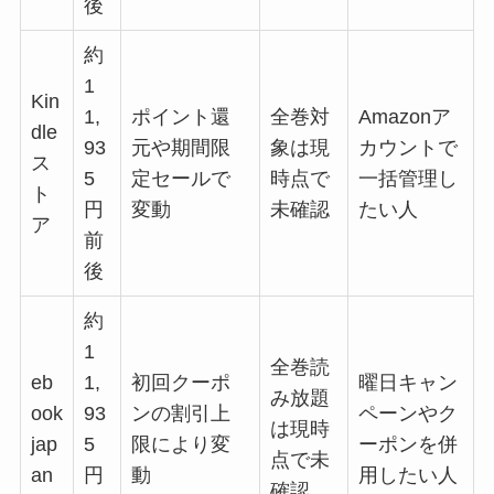
後
約
1
Kin
1,
ポイント還
全巻対
Amazonア
dle
93
元や期間限
象は現
カウントで
ス
5
定セールで
時点で
一括管理し
ト
円
変動
未確認
たい人
ア
前
後
約
1
全巻読
eb
1,
初回クーポ
曜日キャン
み放題
ook
93
ンの割引上
ペーンやク
は現時
jap
5
限により変
ーポンを併
点で未
an
円
動
用したい人
確認