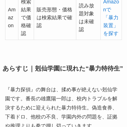
検索
Amazo
読み放
Am
結果
販売形態・価格
nで
題対象
az
で価
は検索結果で確
「暴力
は未確
on
格確
認
装置」
認
認
を探す
あらすじ｜剋仙学園に現れた“暴力特待生”
『暴力探偵』の舞台は、揉め事が絶えない剋仙学
園です。番長の雄鷹陽一郎は、校内トラブルを解
決するために迎えられた暴力特待生。偽造食券、
下着ドロ、他校の不良、学園内外の問題を、証拠
や推理よりも拳で押し切っていきます。