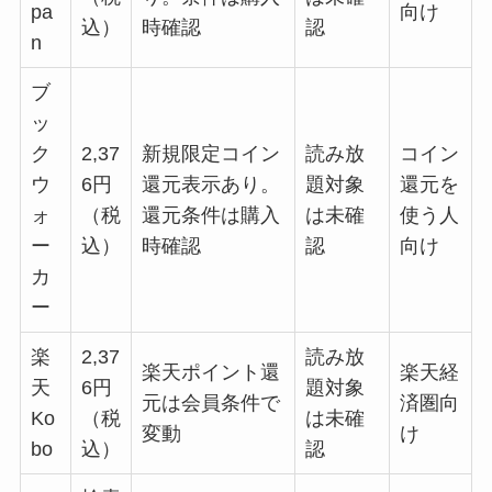
pa
向け
込）
時確認
認
n
ブ
ッ
ク
2,37
新規限定コイン
読み放
コイン
ウ
6円
還元表示あり。
題対象
還元を
ォ
（税
還元条件は購入
は未確
使う人
ー
込）
時確認
認
向け
カ
ー
楽
2,37
読み放
楽天ポイント還
楽天経
天
6円
題対象
元は会員条件で
済圏向
Ko
（税
は未確
変動
け
bo
込）
認