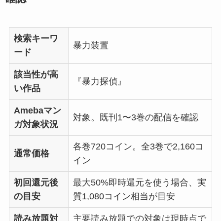
検索キーワ
暴力装置
ード
該当性が高
『暴力探偵』
い作品
Amebaマン
対象。既刊1〜3巻の配信を確認
ガ対象状況
各巻720コイン。全3巻で2,160コ
通常価格
イン
初回還元後
最大50%即時還元を使う場合、実
の目安
質1,080コイン相当が目安
読み放題対
主要読み放題での対象は現時点で