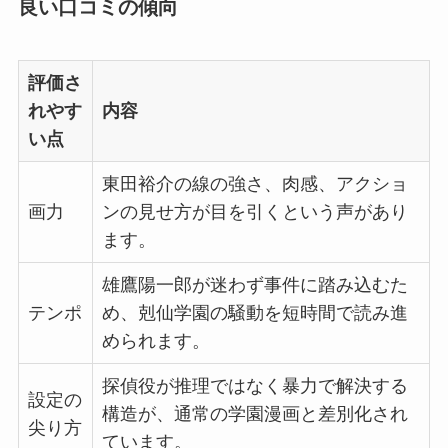
良い口コミの傾向
評価さ
れやす
内容
い点
東田裕介の線の強さ、肉感、アクショ
画力
ンの見せ方が目を引くという声があり
ます。
雄鷹陽一郎が迷わず事件に踏み込むた
テンポ
め、剋仙学園の騒動を短時間で読み進
められます。
探偵役が推理ではなく暴力で解決する
設定の
構造が、通常の学園漫画と差別化され
尖り方
ています。