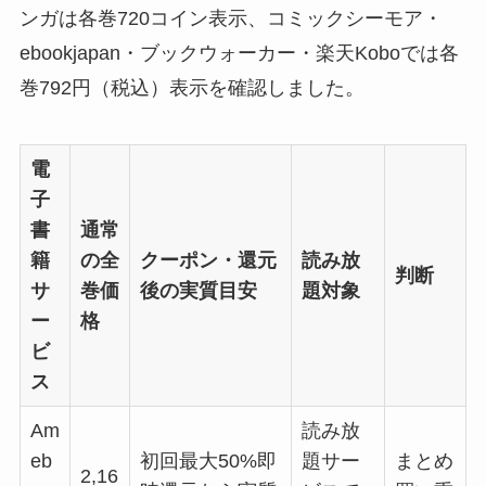
ンガは各巻720コイン表示、コミックシーモア・
ebookjapan・ブックウォーカー・楽天Koboでは各
巻792円（税込）表示を確認しました。
電
子
書
通常
籍
の全
クーポン・還元
読み放
判断
サ
巻価
後の実質目安
題対象
ー
格
ビ
ス
Am
読み放
eb
初回最大50%即
題サー
まとめ
2,16