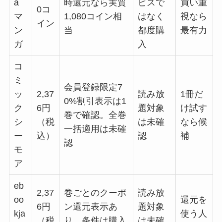
a
時還元なら実質
ビスで
買い重
0コ
マ
1,080コイン相
はなく
視なら
イン
ン
当
都度購
最有力
ガ
入
コ
ミ
会員登録限定7
ッ
2,37
読み放
1冊だ
0%割引表示は1
ク
6円
題対象
け試す
巻で確認。全巻
シ
（税
は未確
なら候
一括適用は未確
ー
込）
認
補
認
モ
ア
eb
2,37
巻ごとのクーポ
読み放
oo
還元を
6円
ン還元表示あ
題対象
kja
使う人
（税
り。条件は購入
は未確