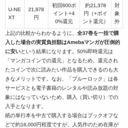
初回600ポ
約21,378
対
U-NE
21,978
イント+4
円（+ポイ
象
XT
円
0%還元
ント還元）
外
上記の比較からわかるように、
全37巻を一括で購
入した場合の実質負担額はAmebaマンガが圧倒的
に安い
という結果になります。50%即時還元は
「マンガコインでの還元」となるため、還元され
たコインで次に読みたい作品を購入できるのも大
きなメリットです。なお、「ブルーロック」は各
サービスとも電子書籍のレンタルや読み放題の対
象にはなっていないため、購入（買い切り）での
入手となります。
紙の単行本を中古で購入する場合はブックオフな
どで約16,000円程度ですが、人気作のため在庫が