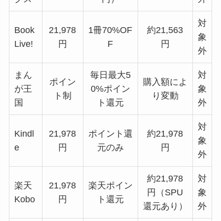
対
Book
21,978
1冊70%OF
約21,563
象
Live!
円
F
円
外
まん
毎日最大5
対
ポイン
購入額によ
が王
0%ポイン
象
ト制
り変動
国
ト還元
外
対
Kindl
21,978
ポイント還
約21,978
象
e
円
元のみ
円
外
約21,978
対
楽天
21,978
楽天ポイン
円（SPU
象
Kobo
円
ト還元
還元あり）
外