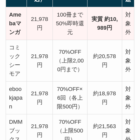
Ame
100冊まで
対
21,978
実質 約10,
baマ
50%即時還
象
円
989円
ンガ
元
外
コミ
70%OFF
対
ック
21,978
約20,578
（上限2,00
象
シー
円
円
0円まで）
外
モア
eboo
70%OFF×
対
21,978
約18,978
kjapa
6回（各上
象
円
円
n
限500円）
外
DMM
70%OFF
対
21,978
約21,563
ブッ
（上限500
象
円
円
クス
円）
外