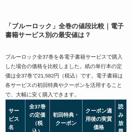
「ブルーロック」全巻の値段比較｜電子
書籍サービス別の最安値は？
ブルーロック全37巻を各電子書籍サービスで購入
した場合の価格を比較しました。紙の単行本の定
価は全37巻で21,582円（税込）です。電子書籍は
各サービスの初回特典やクーポンを活用すること
で、大幅に安く購入できます。
全37巻
読
サー
クーポン適
の定価
初回特典・
み
ビス
用後の実質
（税
クーポン
放
名
価格
込）
題